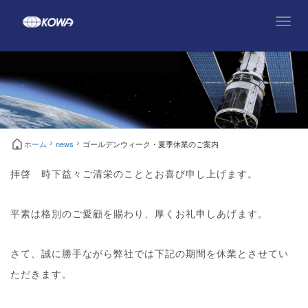
T
o
g
g
l
e
n
a
v
ホーム
news
ゴールデンウィーク・夏季休業のご案内
i
g
拝啓 時下益々ご清栄のこととお喜び申し上げます。
a
t
i
平素は格別のご愛顧を賜わり、厚くお礼申しあげます。
o
n
さて、誠に勝手ながら弊社では下記の期間を休業とさせてい
ただきます。