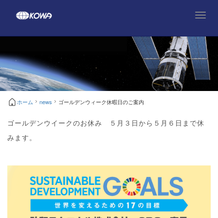
T
o
g
g
l
e
n
a
v
ホーム
news
ゴールデンウィーク休暇日のご案内
i
g
ゴールデンウイークのお休み ５月３日から５月６日まで休
a
t
みます。
i
o
n